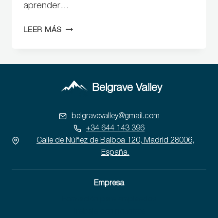
aprender…
LAS
LEER MÁS
7
MEJORES
HERRAMIENTAS
PARA
ANÁLISIS
Belgrave Valley
DE
DATOS
belgravevalley@gmail.com
+34 644 143 396
Calle de Núñez de Balboa 120, Madrid 28006,
España.
Empresa
Formación para empleados
Trabaja con nosotros